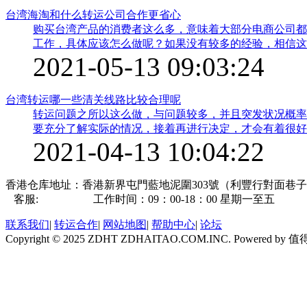
台湾海淘和什么转运公司合作更省心
购买台湾产品的消费者这么多，意味着大部分电商公司都
工作，具体应该怎么做呢？如果没有较多的经验，相信这
立刻作出选择，而是以耐心的态度掌握到更多的信息，经
2021-05-13 09:03:24
体验了。
台湾转运哪一些清关线路比较合理呢
转运问题之所以这么做，与问题较多，并且突发状况概率
要充分了解实际的情况，接着再进行决定，才会有着很好
有着哪些特点，才有着强大的实力呢？想必这都是大家非
2021-04-13 10:04:22
目前的情况做出更不错的决定了。
香港仓库地址：香港新界屯門藍地泥圍303號（利豐行對面巷
客服:
点击咨询
工作时间：09：00-18：00 星期一至五
联系我们
|
转运合作
|
网站地图
|
帮助中心
|
论坛
Copyright © 2025 ZDHT ZDHAITAO.COM.INC. Powered by